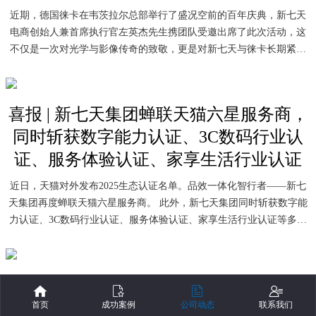
近期，德国徕卡在韦茨拉尔总部举行了盛况空前的百年庆典，新七天
电商创始人兼首席执行官左英杰先生携团队受邀出席了此次活动，这
不仅是一次对光学与影像传奇的致敬，更是对新七天与徕卡长期紧密
战略合作伙伴关系的深度印证。
喜报 | 新七天集团蝉联天猫六星服务商，
同时斩获数字能力认证、3C数码行业认
证、服务体验认证、家享生活行业认证
近日，天猫对外发布2025生态认证名单。品效一体化智行者——新七
天集团再度蝉联天猫六星服务商。 此外，新七天集团同时斩获数字能
力认证、3C数码行业认证、服务体验认证、家享生活行业认证等多项
能力及行业认证。
新年开门红！新七天蝉联天猫六星服务
商，斩获消费电子/健康行业优秀服务商
首页
成功案例
公司动态
联系我们